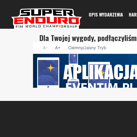
OPIS WYDARZENIA
HA
Dla Twojej wygody, podłączyliś