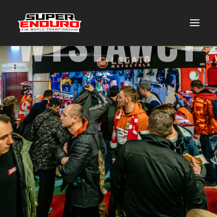
WYSTAWCY
OPIS WYDARZENIA
HARMONOGRAM
ATRAKCJE DODATKOWE
DLA MEDIÓW
GALERIA
BILETY_EBILET.PL