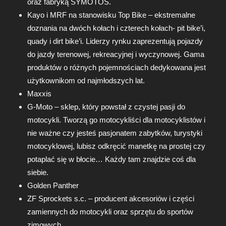
oraz fabryką SYMOTOS.
Kayo i MRF na stanowisku Top Bike – ekstremalne
doznania na dwóch kołach i czterech kołach- pit bike’i,
quady i dirt bike’i. Liderzy rynku zaprezentują pojazdy
do jazdy terenowej, rekreacyjnej i wyczynowej. Gama
produktów o różnych pojemnościach dedykowana jest
użytkownikom od najmłodszych lat.
Maxxis
G-Moto – sklep, który powstał z czystej pasji do
motocykli. Tworzą go motocykliści dla motocyklistów i
nie ważne czy jesteś pasjonatem zabytków, turystyki
motocyklowej, lubisz odkręcić manetkę na prostej czy
potaplać się w błocie… Każdy tam znajdzie coś dla
siebie.
Golden Panther
ZF Sprockets s.c. – producent akcesoriów i części
zamiennych do motocykli oraz sprzętu do sportów
zimowych.