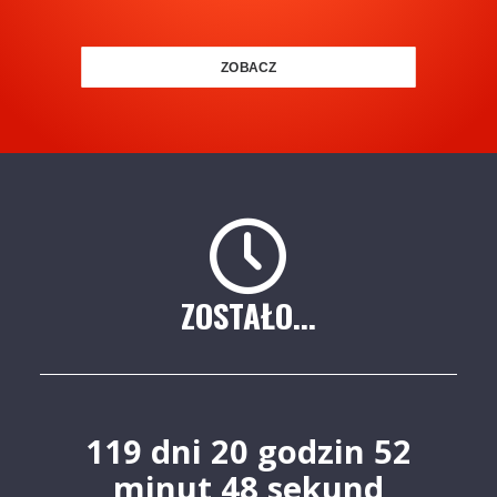
ZOBACZ
ZOSTAŁO...
119
dni
20
godzin
52
minut
47
sekund