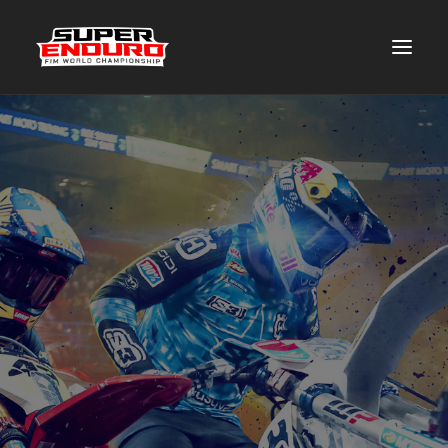
OPIS WYDARZENIA GLIWICE
HARMONOGRAM
ATRAKCJE DODATKOWE
DLA MEDIÓW
GALERIA
KUP BILET