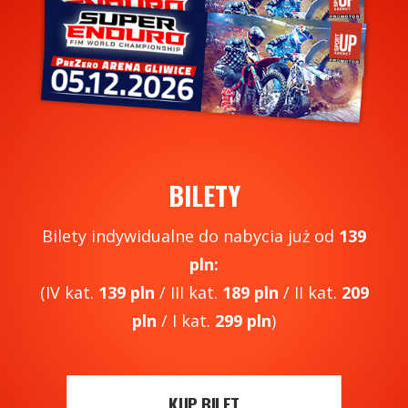
BILETY
Bilety indywidualne do nabycia już od
139
pln:
(IV kat.
139 pln
/ III kat.
189 pln
/
II kat.
209
pln
/ I kat.
299 pln
)
KUP BILET